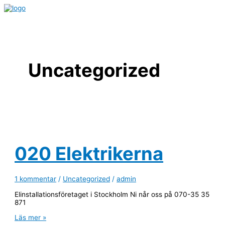
Hoppa
till
Huvudmeny
innehåll
Uncategorized
020 Elektrikerna
1 kommentar
/
Uncategorized
/
admin
Elinstallationsföretaget i Stockholm Ni når oss på 070-35 35
871
020
Läs mer »
Elektrikerna